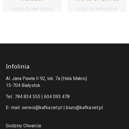
Login to see prices
Login to see prices
Infolinia
Al. Jana Pawła II 92, lok. 7a (Hala Makro)
15-704 Białystok
Tel.: 784 834 555 | 604 093 478
E- mail:
serwis@kafka.net.pl
|
biuro@kafka.net.pl
Godziny Otwarcia: